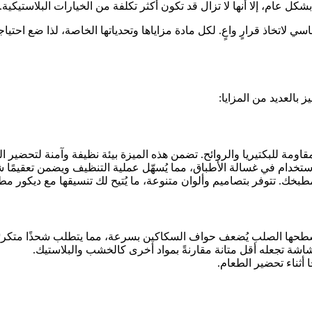
ل عام، إلا أنها لا تزال قد تكون أكثر تكلفة من الخيارات البلاستيكية.
 لاتخاذ قرارٍ واعٍ. لكل مادة مزاياها وتحدياتها الخاصة، لذا ضع احتيا
 بالعديد من المزايا:
اومة للبكتيريا والروائح. تضمن هذه الميزة بيئة نظيفة وآمنة لتحضير ا
تخدام في غسالة الأطباق، مما يُسهّل عملية التنظيف ويضمن تعقيمًا شا
مطبخك. تتوفر بتصاميم وألوان متنوعة، ما يُتيح لك تنسيقها مع ديكور م
سطحها الصلب يُضعف حواف السكاكين بسرعة، مما يتطلب شحذًا متكررً
شة تجعله أقل متانة مقارنةً بمواد أخرى كالخشب والبلاستيك.
 أثناء تحضير الطعام.