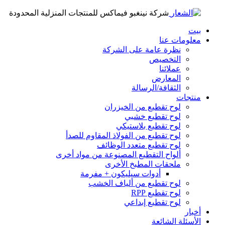
شركة نينغبو فيماكس للمنتجات المنزلية المحدودة
بيت
معلومات عنا
نظرة عامة على الشركة
التخصيص
عملائنا
المعارض
الثقافة/الرسالة
منتجات
لوح تقطيع من الخيزران
لوح تقطيع خشبي
لوح تقطيع بلاستيكي
لوح تقطيع من الفولاذ المقاوم للصدأ
لوح تقطيع متعدد الوظائف
ألواح التقطيع المصنوعة من مواد أخرى
ملحقات المطبخ الأخرى
أدوات سيليكون + مفرمة
لوح تقطيع من ألياف الخشب
لوح تقطيع RPP
لوح تقطيع إبداعي
أخبار
الأسئلة الشائعة