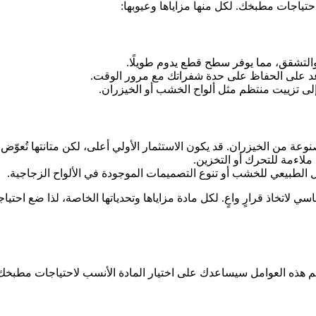
 احتياجات مطبخك. لكل منها مزاياها وعيوبها:
اء والتشقق، مما يوفر سطح قطع يدوم طويلًا.
عد على الحفاظ على حدة شفراتك مع مرور الوقت.
 إلى تزييت منتظم مثل ألواح الخشب أو الخيزران.
صنوعة من الخيزران. قد يكون الاستثمار الأولي أعلى، لكن متانتها تُعوّض
ل ملاءمة للتحرك أو التخزين.
جمال الطبيعي للخشب أو تنوع التصميمات الموجودة في الألواح الزجاجية.
 لاتخاذ قرارٍ واعٍ. لكل مادة مزاياها وتحدياتها الخاصة، لذا ضع احتيا
هم هذه العوامل سيساعدك على اختيار المادة الأنسب لاحتياجات مطبخك