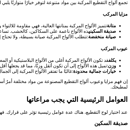
تجمع ألواح التقطيع المركبة بين مواد متنوعة لتوفر خيارًا متوازنًا يلبي
مزايا المركب
متانة
تتميز الألواح المركبة بمتانتها العالية، فهي مقاومة للالتو
صديقة السكين
هذه الألواح ناعمة على السكاكين، كالخشب. تسا
صيانة منخفضة
:تتطلب الألواح المركبة صيانة بسيطة، ولا تحتاج
عيوب المركب
يكلف
قد تكون الألواح المركبة أغلى من الألواح البلاستيكية أو الم
وزن
:تميل هذه الألواح إلى أن تكون أثقل وزنًا، مما قد يجعلها أق
خيارات جمالية محدودة
:غالبًا ما تفتقر الألواح المركبة إلى ال
إن فهم مزايا وعيوب ألواح التقطيع المصنوعة من مواد مختلفة أمرٌ أساسي
لمطبخك.
العوامل الرئيسية التي يجب مراعاتها
عند اختيار لوح التقطيع، هناك عدة عوامل رئيسية تؤثر على قرارك. ف
صديقة السكين