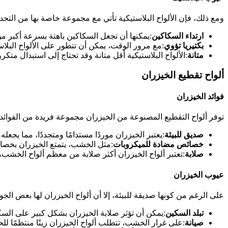
ومع ذلك، فإن الألواح البلاستيكية تأتي مع مجموعة خاصة بها من التحد
ارتداء السكاكين
:يمكنها أن تجعل السكاكين باهتة بسرعة أكبر من 
بكتيريا تؤوي
:مع مرور الوقت، يمكن أن تتطور على الألواح البلاس
متانة
:الألواح البلاستيكية أقل متانة وقد تحتاج إلى استبدال متكرر
ألواح تقطيع الخيزران
فوائد الخيزران
توفر ألواح التقطيع المصنوعة من الخيزران مجموعة فريدة من الفوائد:
صديق للبيئة
:يعتبر الخيزران موردًا مستدامًا ومتجددًا، مما يجعله خي
خصائص مضادة للميكروبات
:مثل الخشب، يتمتع الخيزران بخصائ
صلابة
:تعتبر ألواح الخيزران أكثر صلابة من معظم ألواح الخشب، 
عيوب الخيزران
على الرغم من كونها صديقة للبيئة، إلا أن ألواح الخيزران لها بعض الجو
تبلد السكين
:يمكن أن تؤثر صلابة الخيزران بشكل كبير على السكا
صيانة
:على غرار الخشب، تتطلب ألواح الخيزران زيتًا منتظمًا لل