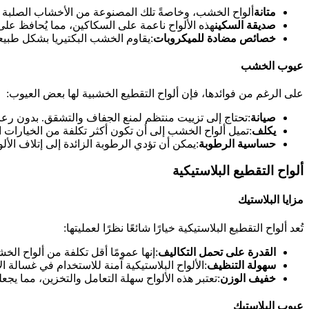
متانة
ألواح الخشب، وخاصةً تلك المصنوعة من الأخشاب الصلبة ك
صديقة السكين
هذه الألواح ناعمة على السكاكين، مما يُحافظ على
خصائص مضادة للميكروبات
:يقاوم الخشب البكتيريا بشكل طبيعي،
عيوب الخشب
على الرغم من فوائدها، فإن ألواح التقطيع الخشبية لها بعض العيوب:
صيانة
:تحتاج إلى تزييت منتظم لمنع الجفاف والتشقق. بدون رعاي
يكلف
:تميل ألواح الخشب إلى أن تكون أكثر تكلفة من الخيارات ال
حساسية الرطوبة
:يمكن أن تؤدي الرطوبة الزائدة إلى إتلاف الأل
ألواح التقطيع البلاستيكية
مزايا البلاستيك
تُعد ألواح التقطيع البلاستيكية خيارًا شائعًا نظرًا لعمليتها:
القدرة على تحمل التكاليف
:إنها عمومًا أقل تكلفة من ألواح الخ
سهولة التنظيف
:الألواح البلاستيكية آمنة للاستخدام في غسالة ا
خفيف الوزن
:تعتبر هذه الألواح سهلة التعامل والتخزين، مما يجعل
عيوب البلاستيك