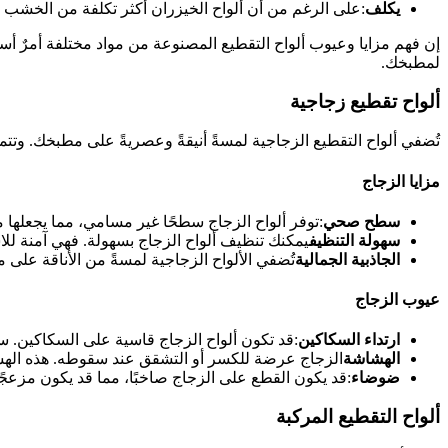
يكلف
:على الرغم من أن ألواح الخيزران أكثر تكلفة من الخشب بشك
إن فهم مزايا وعيوب ألواح التقطيع المصنوعة من مواد مختلفة أمرٌ أساسي
لمطبخك.
ألواح تقطيع زجاجية
تُضفي ألواح التقطيع الزجاجية لمسةً أنيقةً وعصريةً على مطبخك. وتتميز
مزايا الزجاج
سطح صحي
:توفر ألواح الزجاج سطحًا غير مسامي، مما يجعلها مق
سهولة التنظيف
يمكنك تنظيف ألواح الزجاج بسهولة. فهي آمنة للاس
الجاذبية الجمالية
تُضفي الألواح الزجاجية لمسةً من الأناقة على 
عيوب الزجاج
ارتداء السكاكين
:قد تكون ألواح الزجاج قاسية على السكاكين. 
الهشاشة
الزجاج عرضة للكسر أو التشقق عند سقوطه. هذه الهشا
ضوضاء
:قد يكون القطع على الزجاج صاخبًا، مما قد يكون مزعجًا
ألواح التقطيع المركبة