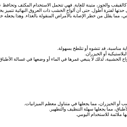
القيقب والجوز، متينة للغاية. فهي تتحمل الاستخدام المكثف وتحافظ ع
 حدتها لفترة أطول. حتى أن ألواح الخشب ذات العروق النهائية تتميز ب
 مما يقلل من خطر الإصابة بالأمراض المنقولة بالغذاء. وهذا يجعله خيارًا
ة مناسبة، قد تتشوه أو تتلطخ بسهولة.
بلاستيكية أو الخيزران.
واح الخشبية، لذلك لا ينبغي غمرها في الماء أو وضعها في غسالة الأطباق
شب أو الخيزران، مما يجعلها في متناول معظم الميزانيات.
لأطباق، مما يجعلها سهلة التنظيف والتطهير.
ها ملائمة للاستخدام اليومي.