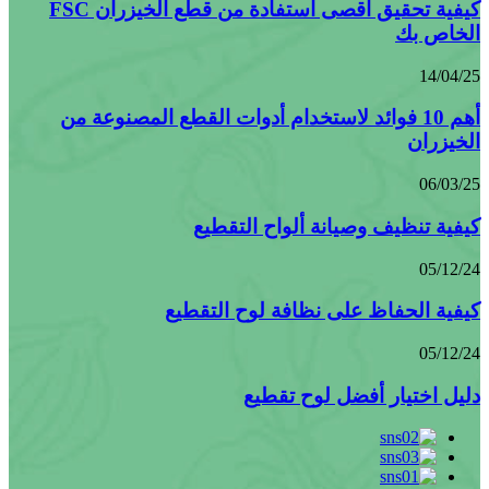
كيفية تحقيق أقصى استفادة من قطع الخيزران FSC
الخاص بك
14/04/25
أهم 10 فوائد لاستخدام أدوات القطع المصنوعة من
الخيزران
06/03/25
كيفية تنظيف وصيانة ألواح التقطيع
05/12/24
كيفية الحفاظ على نظافة لوح التقطيع
05/12/24
دليل اختيار أفضل لوح تقطيع