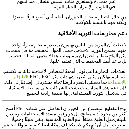
غير متجددة وتستغرق مئات السنين لتتحلل، مما يُسهم
في التلوث والإضرار بالحياة البرية.
من خلال اختيار منتجات الخيزران، أعلم أنني أصنع فرقًا صغيرًا
ولكنه مهم بالنسبة للكوكب.
دعم ممارسات التوريد الأخلاقية
لاحظتُ أن المزيد من الناس يهتمون بمصدر منتجاتهم، وأنا واحد
منهم. يضمن التوريد الأخلاقي حصاد المواد المستخدمة في منتجات
مثل ألواح تقطيع الخيزران بمسؤولية. هذا لا يحمي الغابات فحسب،
بل يدعم أيضًا المجتمعات التي تعتمد عليها.
العلامات التجارية التي تُولي أهميةً للمصادر الأخلاقية غالبًا ما تكتسب
ثقة المستهلكين مثلي. تُظهر شهادات مثل FSC وPEFC
الالتزام
بالاستدامة
مما يجعلني أشعر بالرضا تجاه مشترياتي. إضافةً إلى ذلك،
فإن دعم هذه الممارسات يشجع الشركات على مواصلة الاستثمار
في سلاسل التوريد المستدامة. إنها صفقة رابحة للجميع.
لوح التقطيع المصنوع من الخيزران الحاصل على شهادة FSC أصبح
أكثر من مجرد أداة مطبخ، بل هو رفيق متعدد الاستخدامات وصديق
للبيئة يجعل الطبخ ممتعًا. مع العناية المناسبة، يبقى متينًا وجميلًا
لسنوات. آمل أن تُلهمكم لاستكشاف إمكانياته الكاملة، سواءً لتحضير