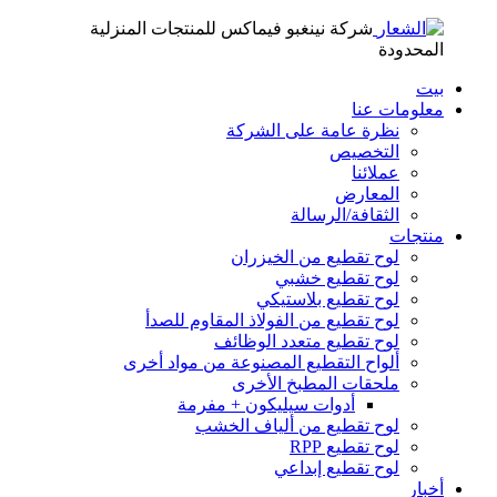
شركة نينغبو فيماكس للمنتجات المنزلية
المحدودة
بيت
معلومات عنا
نظرة عامة على الشركة
التخصيص
عملائنا
المعارض
الثقافة/الرسالة
منتجات
لوح تقطيع من الخيزران
لوح تقطيع خشبي
لوح تقطيع بلاستيكي
لوح تقطيع من الفولاذ المقاوم للصدأ
لوح تقطيع متعدد الوظائف
ألواح التقطيع المصنوعة من مواد أخرى
ملحقات المطبخ الأخرى
أدوات سيليكون + مفرمة
لوح تقطيع من ألياف الخشب
لوح تقطيع RPP
لوح تقطيع إبداعي
أخبار