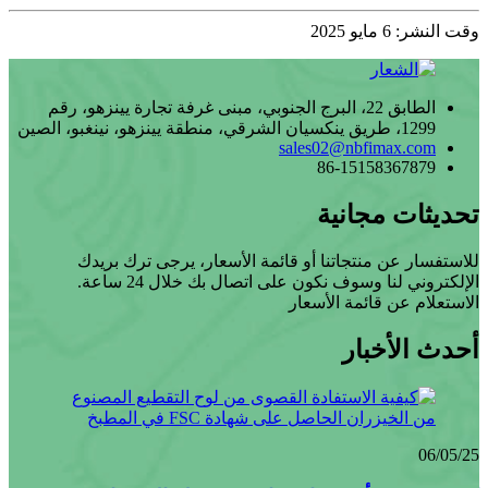
وقت النشر: 6 مايو 2025
الطابق 22، البرج الجنوبي، مبنى غرفة تجارة يينزهو، رقم
1299، طريق ينكسيان الشرقي، منطقة يينزهو، نينغبو، الصين
sales02@nbfimax.com
86-15158367879
تحديثات مجانية
للاستفسار عن منتجاتنا أو قائمة الأسعار، يرجى ترك بريدك
الإلكتروني لنا وسوف نكون على اتصال بك خلال 24 ساعة.
الاستعلام عن قائمة الأسعار
أحدث الأخبار
06/05/25