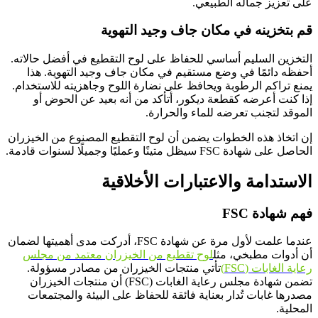
على تعزيز جماله الطبيعي.
قم بتخزينه في مكان جاف وجيد التهوية
التخزين السليم أساسي للحفاظ على لوح التقطيع في أفضل حالاته.
أحفظه دائمًا في وضع مستقيم في مكان جاف وجيد التهوية. هذا
يمنع تراكم الرطوبة ويحافظ على نضارة اللوح وجاهزيته للاستخدام.
إذا كنت أعرضه كقطعة ديكور، أتأكد من أنه بعيد عن الحوض أو
الموقد لتجنب تعرضه للماء والحرارة.
إن اتخاذ هذه الخطوات يضمن أن لوح التقطيع المصنوع من الخيزران
الحاصل على شهادة FSC سيظل متينًا وعمليًا وجميلًا لسنوات قادمة.
الاستدامة والاعتبارات الأخلاقية
فهم شهادة FSC
عندما علمت لأول مرة عن شهادة FSC، أدركت مدى أهميتها لضمان
أن أدوات مطبخي، مثل
لوح تقطيع من الخيزران معتمد من مجلس
رعاية الغابات (FSC)
تأتي منتجات الخيزران من مصادر مسؤولة.
تضمن شهادة مجلس رعاية الغابات (FSC) أن منتجات الخيزران
مصدرها غابات تُدار بعناية فائقة للحفاظ على البيئة والمجتمعات
المحلية.