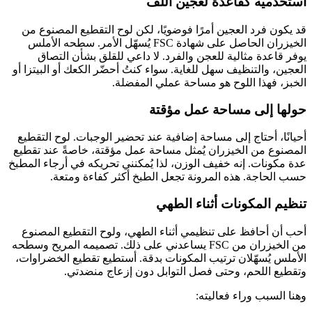
استخدميه كقاعدة لعجين اللف
قد يكون فرد العجين أمرًا فوضويًا، لكن لوح التقطيع المصنوع من
الخيزران الحاصل على شهادة FSC يُسهّل الأمر. سطحه الأملس
يوفر قاعدة مثالية للعجن والفرد. لا داعي للقلق بشأن التصاق
العجين، والتنظيف سهل للغاية. سواء كنتُ أحضّر الكعك أو البيتزا أو
الخبز، فهذا اللوح هو مساحة عملي المفضلة.
حولها إلى مساحة عمل مؤقتة
أحيانًا، أحتاج إلى مساحة إضافية عند تحضير الوجبات. لوح التقطيع
المصنوع من الخيزران يُمثل مساحة عمل مؤقتة، خاصةً عند تقطيع
عدة مكونات. إنه خفيف الوزن، لذا يُمكنني تحريكه في أرجاء المطبخ
حسب الحاجة. هذه المرونة تجعل الطبخ أكثر كفاءة ومتعة.
تنظيم المكونات أثناء الطهي
أحب أن أحافظ على تنظيمي أثناء الطهي، ولوح التقطيع المصنوع
من الخيزران من FSC يساعدني على ذلك. تصميمه المريح وسطحه
الأملس يُسهّلان ترتيب المكونات بدقة. أستطيع تقطيع الخضراوات،
وتقطيع اللحم، وحتى فصل التوابل دون إزعاج منضدتي.
وهنا السبب وراء فعاليته: