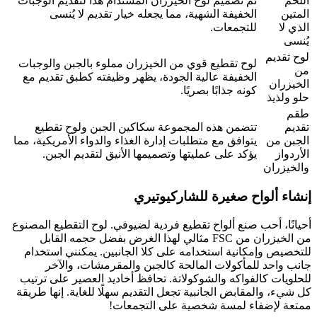
اللحم
تم تصميم لوح الخيزران المستدام هذا لتقديم الوجبات
المتين
الخفيفة الشهية، مما يجعله خيار تقديم لا يُنسى
الذي لا
للتجمعات.
يُنسى
لوح تقديم
لوح تقطيع قوي من الخيزران مملوء بالجبن والوجبات
من
الخفيفة عالية الجودة، يظهر وظيفته كطبق تقديم مع
الخيزران
كونه جذابًا بصريًا.
حلو ولذيذ
طقم
تقديم
تتضمن هذه المجموعة سكاكين الجبن ولوح تقطيع
الجبن من
يتوافق مع متطلبات إدارة الغذاء والدواء الأمريكية، مما
الأردواز
يؤكد على عمليتها وتصميمها الأنيق لتقديم الجبن.
والخيزران
إنشاء ألواح صغيرة للشاركيوتيري
أحيانًا، أحب صنع ألواح تقطيع فردية لضيوفي. لوح التقطيع المصنوع
من الخيزران من FSC مثالي لهذا الغرض بفضل حجمه القابل
للتخصيص وإمكانية استخدامه على كلا الجانبين. يمكنني استخدام
جانب واحد للمأكولات المالحة كالجبن والمقرمشات، والآخر
للحلويات كالفواكه والشوكولاتة. تحافظ أخاديد العصير على ترتيب
كل شيء، والمقابض الجانبية تجعل التقديم سهلًا للغاية. إنها طريقة
ممتعة لإضفاء لمسة شخصية على التجمعات!