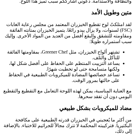
والنظافة والاستدامة. دعوني أشارككم سبب تميز هذا اللوح.
متين وطويل الأمد
لقد امتلكتُ لوح تقطيع الخيزران المعتمد من مجلس رعاية الغابات
(FSC) لسنوات، ولا يزال يبدو رائعًا. يتميز الخيزران بمتانته الفائقة
ومقاومته للتشقق والبقع أفضل من العديد من المواد الأخرى. وإليك
سبب استمراره طويلًا:
تشتهر ألواح الخيزران، مثل Greener Chef، بمقاومتها الفائقة
للتآكل والتلف.
يساعد التزييت المنتظم على الحفاظ على أفضل شكل لها،
ولكنها متسامحة حتى لو تخطيت شهرًا.
تساعد خصائصها المضادة للميكروبات الطبيعية في الحفاظ
على حالتها بمرور الوقت.
مع العناية المناسبة، يمكن لهذه اللوحة التعامل مع التقطيع والتقطيع
اليومي دون أن تفقد سحرها.
مضاد للميكروبات بشكل طبيعي
من أكثر ما يُعجبني في الخيزران قدرته الطبيعية على مكافحة
البكتيريا. فتركيبته المحكمة لا تترك مجالاً للجراثيم للاختباء. بالإضافة
إلى ذلك،