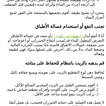
إلى أربعة أجزاء من الماء) وأتركه لمدة دقيقتين قبل الشطف.
بمجرد أن تصبح نظيفة، أقوم بتجفيفها بالمنشفة على الفور لمنع
أضرار المياه.
تجنب النقع أو استخدام غسالة الأطباق
أنا لا أنقع أبدا
لوح تقطيع من الخيزران
أو ضعه في غسالة الأطباق.
التعرض المطول للماء قد يُسبب انتفاخ الخيزران، أو اعوجاجه، أو
حتى تشققه. غسالات الأطباق قاسية جدًا بسبب الحرارة العالية
وضغط الماء. بدلًا من ذلك، أحرص على غسلها يدويًا، فهي لطيفة
وفعالة.
قم بدهنه بالزيت بانتظام للحفاظ على متانته
يُحافظ دهن لوح التقطيع بالزيت على نعومته ويمنع جفافه. إليكِ
روتيني البسيط:
أقوم بتسخين القليل من الزيت المعدني الصالح للأكل.
أقوم برش الزيت على اللوحة وأفركه بقطعة قماش ناعمة.
تركت الزيت ينقع لمدة ساعة على الأقل.
لا تعمل هذه العملية على حماية الخيزران فحسب، بل تعمل أيضًا