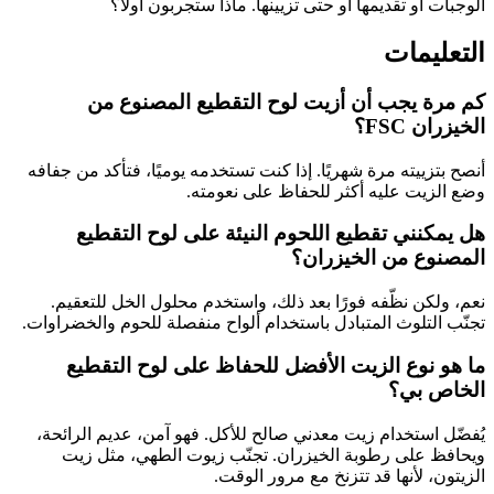
الوجبات أو تقديمها أو حتى تزيينها. ماذا ستجربون أولًا؟
التعليمات
كم مرة يجب أن أزيت لوح التقطيع المصنوع من
الخيزران FSC؟
أنصح بتزييته مرة شهريًا. إذا كنت تستخدمه يوميًا، فتأكد من جفافه
وضع الزيت عليه أكثر للحفاظ على نعومته.
هل يمكنني تقطيع اللحوم النيئة على لوح التقطيع
المصنوع من الخيزران؟
نعم، ولكن نظّفه فورًا بعد ذلك، واستخدم محلول الخل للتعقيم.
تجنّب التلوث المتبادل باستخدام ألواح منفصلة للحوم والخضراوات.
ما هو نوع الزيت الأفضل للحفاظ على لوح التقطيع
الخاص بي؟
يُفضّل استخدام زيت معدني صالح للأكل. فهو آمن، عديم الرائحة،
ويحافظ على رطوبة الخيزران. تجنّب زيوت الطهي، مثل زيت
الزيتون، لأنها قد تتزنخ مع مرور الوقت.