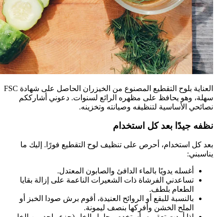
العناية بلوح التقطيع المصنوع من الخيزران الحاصل على شهادة FSC
سهلة، وهو يحافظ على مظهره الرائع لسنوات. دعوني أشارككم
نصائحي الأساسية لتنظيفه وصيانته وتخزينه.
نظفه جيدًا بعد كل استخدام
بعد كل استخدام، أحرص على تنظيف لوح التقطيع فورًا. إليك ما
يناسبني:
أغسله يدويًا بالماء الدافئ والصابون المعتدل.
تساعدني الفرشاة ذات الشعيرات الناعمة على إزالة بقايا
الطعام بلطف.
بالنسبة للبقع أو الروائح العنيدة، أقوم برش صودا الخبز أو
الملح الخشن وأفركها بنصف ليمونة.
إذا أردت تعقيمه، أستخدم محلول الخل (جزء واحد من الخل