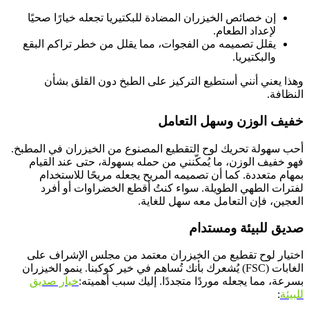
إن خصائص الخيزران المضادة للبكتيريا تجعله خيارًا صحيًا
لإعداد الطعام.
يقلل تصميمه من الفجوات، مما يقلل من خطر تراكم البقع
والبكتيريا.
وهذا يعني أنني أستطيع التركيز على الطبخ دون القلق بشأن
النظافة.
خفيف الوزن وسهل التعامل
أحب سهولة تحريك لوح التقطيع المصنوع من الخيزران في المطبخ.
فهو خفيف الوزن، ما يُمكّنني من حمله بسهولة، حتى عند القيام
بمهام متعددة. كما أن تصميمه المريح يجعله مريحًا للاستخدام
لفترات الطهي الطويلة. سواء كنتُ أقطع الخضراوات أو أفرد
العجين، فإن التعامل معه سهل للغاية.
صديق للبيئة ومستدام
اختيار لوح تقطيع من الخيزران معتمد من مجلس الإشراف على
الغابات (FSC) يُشعرك بأنك تُساهم في خير كوكبنا. ينمو الخيزران
بسرعة، مما يجعله موردًا متجددًا. إليك سبب أهميته:
خيار صديق
للبيئة
: