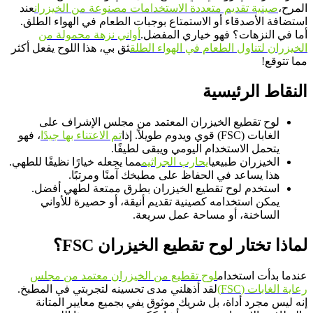
المرح،
صينية تقديم متعددة الاستخدامات مصنوعة من الخيزران
عند
استضافة الأصدقاء أو الاستمتاع بوجبات الطعام في الهواء الطلق.
أما في النزهات؟ فهو خياري المفضل.
أواني نزهة محمولة من
الخيزران لتناول الطعام في الهواء الطلق
ثق بي، هذا اللوح يفعل أكثر
مما تتوقع!
النقاط الرئيسية
لوح تقطيع الخيزران المعتمد من مجلس الإشراف على
الغابات (FSC) قوي ويدوم طويلاً. إذا
تم الاعتناء بها جيدًا
، فهو
يتحمل الاستخدام اليومي ويبقى لطيفًا.
الخيزران طبيعيا
يحارب الجراثيم
مما يجعله خيارًا نظيفًا للطهي.
هذا يساعد في الحفاظ على مطبخك آمنًا ومرتبًا.
استخدم لوح تقطيع الخيزران بطرق ممتعة لطهي أفضل.
يمكن استخدامه كصينية تقديم أنيقة، أو حصيرة للأواني
الساخنة، أو مساحة عمل سريعة.
لماذا تختار لوح تقطيع الخيزران FSC؟
عندما بدأت استخدام
لوح تقطيع من الخيزران معتمد من مجلس
رعاية الغابات (FSC)
لقد أذهلني مدى تحسينه لتجربتي في المطبخ.
إنه ليس مجرد أداة، بل شريك موثوق يفي بجميع معايير المتانة