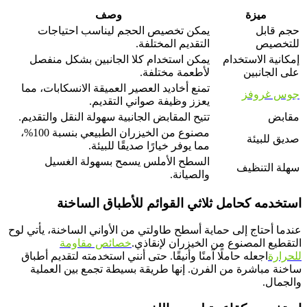
ميزة
وصف
حجم قابل
يمكن تخصيص الحجم ليناسب احتياجات
للتخصيص
التقديم المختلفة.
إمكانية الاستخدام
يمكن استخدام كلا الجانبين بشكل منفصل
على الجانبين
لأطعمة مختلفة.
تمنع أخاديد العصير العميقة الانسكابات، مما
جوس غروفز
يعزز وظيفة صواني التقديم.
مقابض
تتيح المقابض الجانبية سهولة النقل والتقديم.
مصنوع من الخيزران الطبيعي بنسبة 100%،
صديق للبيئة
مما يوفر خيارًا صديقًا للبيئة.
السطح الأملس يسمح بسهولة الغسيل
سهلة التنظيف
والصيانة.
استخدمه كحامل ثلاثي القوائم للأطباق الساخنة
عندما أحتاج إلى حماية أسطح طاولتي من الأواني الساخنة، يأتي لوح
التقطيع المصنوع من الخيزران لإنقاذي.
خصائص مقاومة
للحرارة
اجعله حاملًا آمنًا وأنيقًا. حتى أنني استخدمته لتقديم أطباق
ساخنة مباشرة من الفرن. إنها طريقة بسيطة تجمع بين العملية
والجمال.