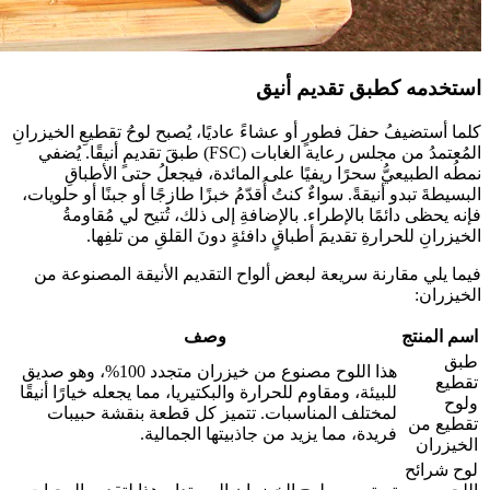
استخدمه كطبق تقديم أنيق
كلما أستضيفُ حفلَ فطورٍ أو عشاءً عاديًا، يُصبح لوحُ تقطيعِ الخيزرانِ
المُعتمدُ من مجلس رعاية الغابات (FSC) طبقَ تقديمٍ أنيقًا. يُضفي
نمطُه الطبيعيُّ سحرًا ريفيًا على المائدة، فيجعلُ حتى الأطباقِ
البسيطةَ تبدو أنيقةً. سواءٌ كنتُ أُقدّمُ خبزًا طازجًا أو جبنًا أو حلويات،
فإنه يحظى دائمًا بالإطراء. بالإضافةِ إلى ذلك، تُتيح لي مُقاومةُ
الخيزرانِ للحرارةِ تقديمَ أطباقٍ دافئةٍ دونَ القلقِ من تلفِها.
فيما يلي مقارنة سريعة لبعض ألواح التقديم الأنيقة المصنوعة من
الخيزران:
اسم المنتج
وصف
طبق
هذا اللوح مصنوع من خيزران متجدد 100%، وهو صديق
تقطيع
للبيئة، ومقاوم للحرارة والبكتيريا، مما يجعله خيارًا أنيقًا
ولوح
لمختلف المناسبات. تتميز كل قطعة بنقشة حبيبات
تقطيع من
فريدة، مما يزيد من جاذبيتها الجمالية.
الخيزران
لوح شرائح