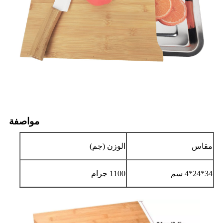
مواصفة
مقاس
الوزن (جم)
34*24*4 سم
1100 جرام