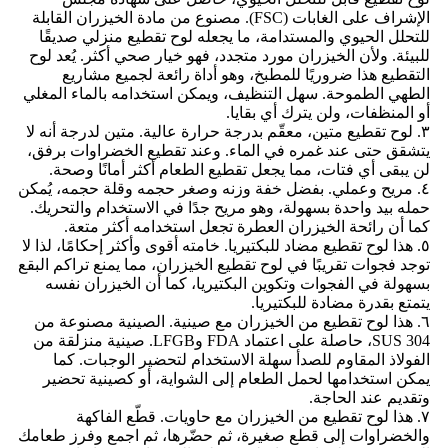
الإشراف على الغابات (FSC). مصنوع من مادة الخيزران القابلة
للتحلل الحيوي والمستدامة، ما يجعله لوح تقطيع منزلي صديقًا
للبيئة. ولأن الخيزران مورد متجدد، فهو خيار صحي أكثر. يُعد لوح
التقطيع هذا ضروريًا للمطبخ، وهو أداة رائعة لجميع مشاريع
الطهي الطموحة. سهل التنظيف، ويمكن استخدامه بالماء المغلي
أو المنظفات، ولن يترك أي بقايا.
٣. لوح تقطيع متين، معقّم بدرجة حرارة عالية. متين لدرجة أنه لا
يتشقق حتى عند غمره في الماء. وعند تقطيع الخضراوات برفق،
لن يبقى أي فتات، مما يجعل تقطيع الطعام أكثر أمانًا وصحة.
٤. مريح وعملي. بفضل خفة وزنه وصغر حجمه وقلة حجمه، يُمكن
حمله بيد واحدة بسهولة، وهو مريح جدًا في الاستخدام والتحريك.
كما أن رائحة الخيزران العطرة تجعل استخدامه أكثر متعة.
٥. هذا لوح تقطيع مضاد للبكتيريا. خامته أقوى وأكثر إحكامًا، لذا لا
توجد فجوات تقريبًا في لوح تقطيع الخيزران، مما يمنع تراكم البقع
بسهولة في الفجوات وتكوين البكتيريا، كما أن الخيزران نفسه
يتمتع بقدرة مضادة للبكتيريا.
٦. هذا لوح تقطيع من الخيزران مع صينية. الصينية مصنوعة من
SUS 304، حاصلة على اعتماد FDA وLFGB. صينية منزلقة من
الفولاذ المقاوم للصدأ سهلة الاستخدام لتحضير الوجبات. كما
يمكن استخدامها لحمل الطعام إلى الشواية، أو كصينية تحضير
وتقديم عند الحاجة.
٧. هذا لوح تقطيع من الخيزران مع حاويات. قطّع الفاكهة
والخضراوات إلى قطع صغيرة، ثم حضّرها، ثم اجمع وفرز طعامك