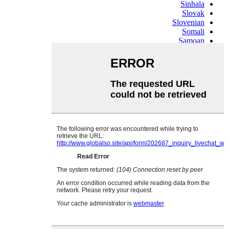
Sinhala
Slovak
Slovenian
Somali
Samoan
Scots Gaelic
Shona
Sindhi
Sundanese
Swahili
Tajik
Tamil
Telugu
Thai
Ukrainian
Urdu
Uzbek
Vietnamese
Welsh
Xhosa
Yiddish
Yoruba
Zulu
Kinyarwanda
Tatar