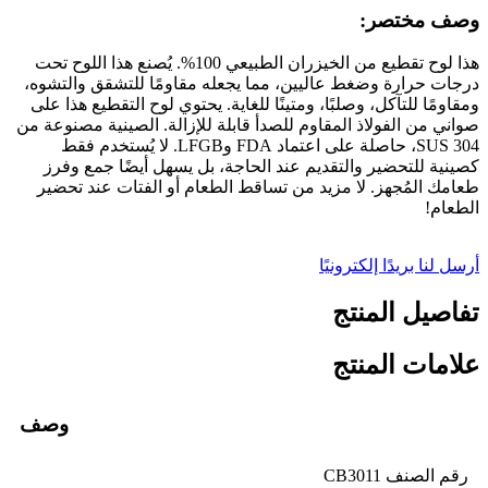
وصف مختصر:
هذا لوح تقطيع من الخيزران الطبيعي 100%. يُصنع هذا اللوح تحت
درجات حرارة وضغط عاليين، مما يجعله مقاومًا للتشقق والتشوه،
ومقاومًا للتآكل، وصلبًا، ومتينًا للغاية. يحتوي لوح التقطيع هذا على
صواني من الفولاذ المقاوم للصدأ قابلة للإزالة. الصينية مصنوعة من
SUS 304، حاصلة على اعتماد FDA وLFGB. لا يُستخدم فقط
كصينية للتحضير والتقديم عند الحاجة، بل يسهل أيضًا جمع وفرز
طعامك المُجهز. لا مزيد من تساقط الطعام أو الفتات عند تحضير
الطعام!
أرسل لنا بريدًا إلكترونيًا
تفاصيل المنتج
علامات المنتج
وصف
رقم الصنف CB3011