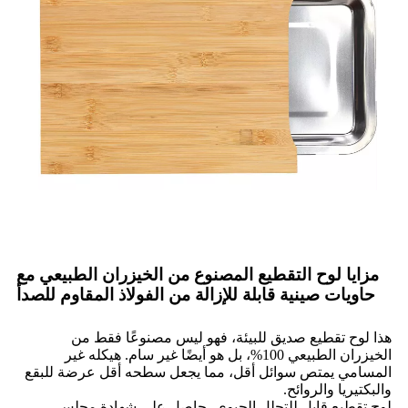
مزايا لوح التقطيع المصنوع من الخيزران الطبيعي مع
حاويات صينية قابلة للإزالة من الفولاذ المقاوم للصدأ
هذا لوح تقطيع صديق للبيئة، فهو ليس مصنوعًا فقط من
الخيزران الطبيعي 100%، بل هو أيضًا غير سام. هيكله غير
المسامي يمتص سوائل أقل، مما يجعل سطحه أقل عرضة للبقع
والبكتيريا والروائح.
لوح تقطيع قابل للتحلل الحيوي، حاصل على شهادة مجلس