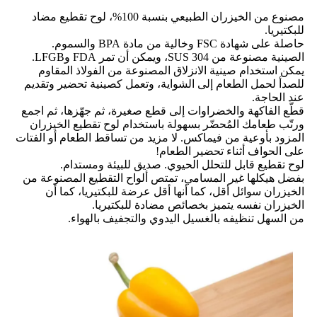
مصنوع من الخيزران الطبيعي بنسبة 100%، لوح تقطيع مضاد
للبكتيريا.
حاصلة على شهادة FSC وخالية من مادة BPA والسموم.
الصينية مصنوعة من SUS 304، ويمكن أن تمر FDA وLFGB.
يمكن استخدام صينية الانزلاق المصنوعة من الفولاذ المقاوم
للصدأ لحمل الطعام إلى الشواية، وتعمل كصينية تحضير وتقديم
عند الحاجة.
قطّع الفاكهة والخضراوات إلى قطع صغيرة، ثم جهّزها، ثم اجمع
ورتّب طعامك المُحضّر بسهولة باستخدام لوح تقطيع الخيزران
المزود بأوعية من فيماكس. لا مزيد من تساقط الطعام أو الفتات
على الحواف أثناء تحضير الطعام!
لوح تقطيع قابل للتحلل الحيوي. صديق للبيئة ومستدام.
بفضل هيكلها غير المسامي، تمتص ألواح التقطيع المصنوعة من
الخيزران سوائل أقل، كما أنها أقل عرضة للبكتيريا، كما أن
الخيزران نفسه يتميز بخصائص مضادة للبكتيريا.
من السهل تنظيفه بالغسيل اليدوي والتجفيف بالهواء.