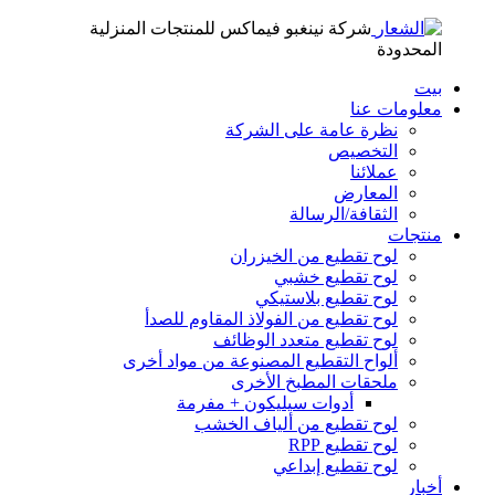
شركة نينغبو فيماكس للمنتجات المنزلية
المحدودة
بيت
معلومات عنا
نظرة عامة على الشركة
التخصيص
عملائنا
المعارض
الثقافة/الرسالة
منتجات
لوح تقطيع من الخيزران
لوح تقطيع خشبي
لوح تقطيع بلاستيكي
لوح تقطيع من الفولاذ المقاوم للصدأ
لوح تقطيع متعدد الوظائف
ألواح التقطيع المصنوعة من مواد أخرى
ملحقات المطبخ الأخرى
أدوات سيليكون + مفرمة
لوح تقطيع من ألياف الخشب
لوح تقطيع RPP
لوح تقطيع إبداعي
أخبار