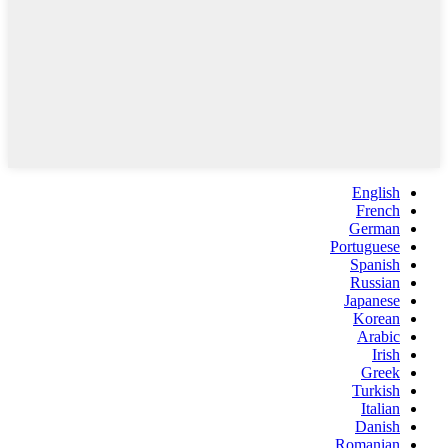
English
French
German
Portuguese
Spanish
Russian
Japanese
Korean
Arabic
Irish
Greek
Turkish
Italian
Danish
Romanian