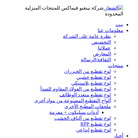
شركة نينغبو فيماكس للمنتجات المنزلية
المحدودة
بيت
معلومات عنا
نظرة عامة على الشركة
التخصيص
عملائنا
المعارض
الثقافة/الرسالة
منتجات
لوح تقطيع من الخيزران
لوح تقطيع خشبي
لوح تقطيع بلاستيكي
لوح تقطيع من الفولاذ المقاوم للصدأ
لوح تقطيع متعدد الوظائف
ألواح التقطيع المصنوعة من مواد أخرى
ملحقات المطبخ الأخرى
أدوات سيليكون + مفرمة
لوح تقطيع من ألياف الخشب
لوح تقطيع RPP
لوح تقطيع إبداعي
أخبار