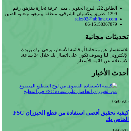
الطابق 22، البرج الجنوبي، مبنى غرفة تجارة يينزهو، رقم
1299، طريق ينكسيان الشرقي، منطقة يينزهو، نينغبو، الصين
sales02@nbfimax.com
86-15158367879
تحديثات مجانية
للاستفسار عن منتجاتنا أو قائمة الأسعار، يرجى ترك بريدك
الإلكتروني لنا وسوف نكون على اتصال بك خلال 24 ساعة.
الاستعلام عن قائمة الأسعار
أحدث الأخبار
06/05/25
كيفية تحقيق أقصى استفادة من قطع الخيزران FSC
الخاص بك
14/04/25