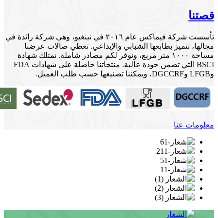
قصتنا
تأسست شركة فيماكس عام ٢٠١٦ في نينغبو، وهي شركة رائدة في
مجالها، تتميز بطابعها الشبابي والإبداعي. تغطي صالات عرضنا
مساحة ١٠٠٠ متر مربع، ونوفر لكم مصادر شاملة. نمتلك شهادة
BSCI التي تضمن جودة عالية. منتجاتنا حاصلة على شهادات FDA
وLFGB وDGCCRF، ويمكننا تصنيعها حسب طلب العميل.
معلومات عنا