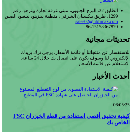
الطابق 22، البرج الجنوبي، مبنى غرفة تجارة يينزهو، رقم
1299، طريق ينكسيان الشرقي، منطقة يينزهو، نينغبو، الصين
sales02@nbfimax.com
86-15158367879
تحديثات مجانية
للاستفسار عن منتجاتنا أو قائمة الأسعار، يرجى ترك بريدك
الإلكتروني لنا وسوف نكون على اتصال بك خلال 24 ساعة.
الاستعلام عن قائمة الأسعار
أحدث الأخبار
06/05/25
كيفية تحقيق أقصى استفادة من قطع الخيزران FSC
الخاص بك