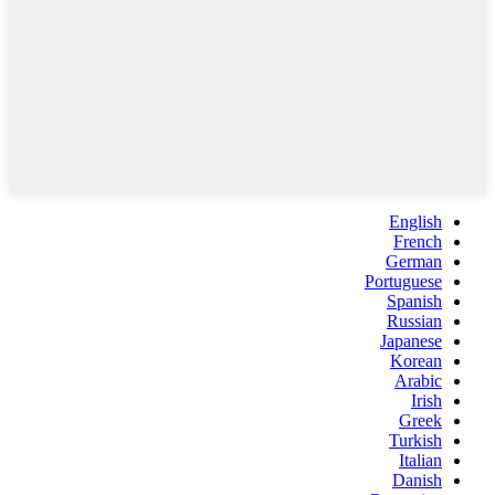
English
French
German
Portuguese
Spanish
Russian
Japanese
Korean
Arabic
Irish
Greek
Turkish
Italian
Danish