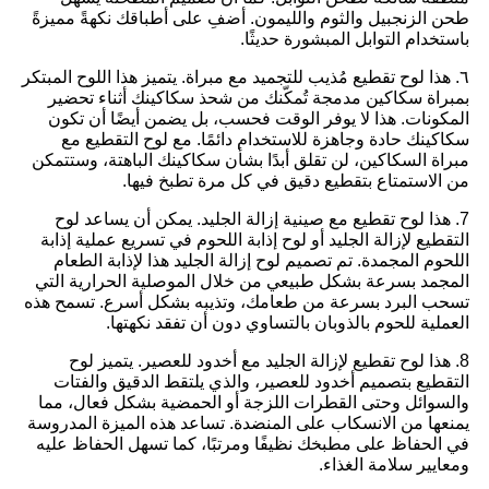
طحن الزنجبيل والثوم والليمون. أضفِ على أطباقك نكهةً مميزةً
باستخدام التوابل المبشورة حديثًا.
٦. هذا لوح تقطيع مُذيب للتجميد مع مبراة. يتميز هذا اللوح المبتكر
بمبراة سكاكين مدمجة تُمكّنك من شحذ سكاكينك أثناء تحضير
المكونات. هذا لا يوفر الوقت فحسب، بل يضمن أيضًا أن تكون
سكاكينك حادة وجاهزة للاستخدام دائمًا. مع لوح التقطيع مع
مبراة السكاكين، لن تقلق أبدًا بشأن سكاكينك الباهتة، وستتمكن
من الاستمتاع بتقطيع دقيق في كل مرة تطبخ فيها.
7. هذا لوح تقطيع مع صينية إزالة الجليد. يمكن أن يساعد لوح
التقطيع لإزالة الجليد أو لوح إذابة اللحوم في تسريع عملية إذابة
اللحوم المجمدة. تم تصميم لوح إزالة الجليد هذا لإذابة الطعام
المجمد بسرعة بشكل طبيعي من خلال الموصلية الحرارية التي
تسحب البرد بسرعة من طعامك، وتذيبه بشكل أسرع. تسمح هذه
العملية للحوم بالذوبان بالتساوي دون أن تفقد نكهتها.
8. هذا لوح تقطيع لإزالة الجليد مع أخدود للعصير. يتميز لوح
التقطيع بتصميم أخدود للعصير، والذي يلتقط الدقيق والفتات
والسوائل وحتى القطرات اللزجة أو الحمضية بشكل فعال، مما
يمنعها من الانسكاب على المنضدة. تساعد هذه الميزة المدروسة
في الحفاظ على مطبخك نظيفًا ومرتبًا، كما تسهل الحفاظ عليه
ومعايير سلامة الغذاء.