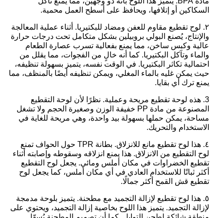
مادة BPA. يتميز هذا اللوح بأنه ذو وجهين، مما يمنع تآكل
السكاكين أو إتلافها، ويحافظ على أسطح العمل محمية.
٢. لوح تقطيع مقاوم للعفن ومضاد للبكتيريا. أثناء عملية المعالجة
والإنتاج، يُصنع البولي بروبيلين بشكل متكامل تحت درجات حرارة
عالية وكبس ساخن، مما يمنع بفعالية تسرب عصارة الطعام
والماء وتآكل البكتيريا. كما أنه خالٍ من الفجوات، مما يقلل من
احتمالية تكاثر البكتيريا. في الوقت نفسه، يتميز بسهولة تنظيفه،
حيث يمكن غليه بالماء المغلي، ويمكن تنظيفه أيضًا بالمنظف، مما
يمنع ترك أي بقايا.
3. هذه لوحة تقطيع مريحة وعملية. نظرًا لأن لوحة التقطيع
المصنوعة من مادة PP خفيفة الوزن وصغيرة الحجم ولا تشغل
مساحة، يمكن حملها بسهولة بيد واحدة، وهي مريحة للغاية في
الاستخدام والتحريك.
٤. هذا لوح تقطيع مانع للانزلاق. بطانة TPR حول الحواف تمنع
لوح التقطيع من الانزلاق. هذا يمنع انزلاقه وسقوطه وإصابته أثناء
تقطيع الخضراوات في مكان أملس ومائي. يجعل لوح التقطيع
أكثر ثباتًا للاستخدام العادي في أي مكان أملس، كما يجعل لوح
تقطيع قش القمح أكثر جمالًا.
٥. هذا لوح تقطيع لإزالة التجميد مع مطحنة. يتميز بلوحة مدمجة
لإزالة التجميد. يتميز هذا اللوح بخاصية إزالة التجميد، ويحتوي على
منطقة شائكة لطحن التوابل. كما أن تصميم المطحنة يُسهّل