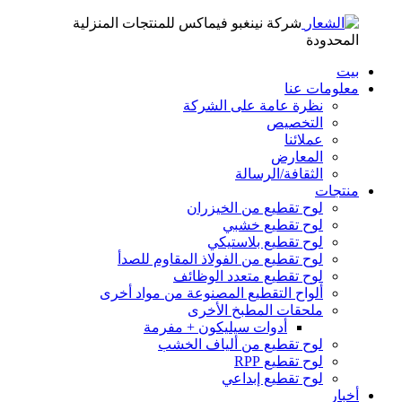
شركة نينغبو فيماكس للمنتجات المنزلية
المحدودة
بيت
معلومات عنا
نظرة عامة على الشركة
التخصيص
عملائنا
المعارض
الثقافة/الرسالة
منتجات
لوح تقطيع من الخيزران
لوح تقطيع خشبي
لوح تقطيع بلاستيكي
لوح تقطيع من الفولاذ المقاوم للصدأ
لوح تقطيع متعدد الوظائف
ألواح التقطيع المصنوعة من مواد أخرى
ملحقات المطبخ الأخرى
أدوات سيليكون + مفرمة
لوح تقطيع من ألياف الخشب
لوح تقطيع RPP
لوح تقطيع إبداعي
أخبار